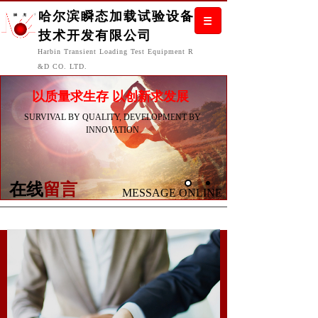
哈尔滨瞬态加载试验设备
技术开发有限公司
H
arbin
T
ransient
L
oading
T
est
E
quipment
R
&D C
O. LTD.
以质量求生存 以创新求发展
SURVIVAL BY QUALITY, DEVELOPMENT BY
INNOVATION
在线
留言
MESSAGE ONLINE